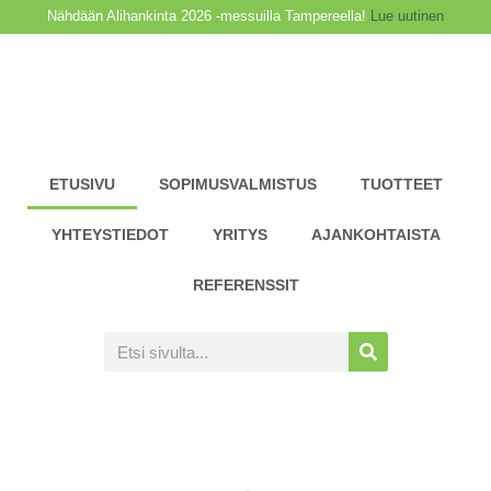
Nähdään Alihankinta 2026 -messuilla Tampereella!
Lue uutinen
ETUSIVU
SOPIMUSVALMISTUS
TUOTTEET
YHTEYSTIEDOT
YRITYS
AJANKOHTAISTA
REFERENSSIT