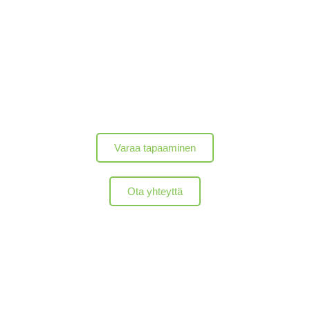
Joustava ja skaalautuva valmistuskapasiteetti
Laatu sisäänrakennettuna tuotannon jokaiseen
vaiheeseen
Kotimainen osaaminen ja luotettavaa elektroniikan
sopimusvalmistusta
Varaa tapaaminen
Ota yhteyttä