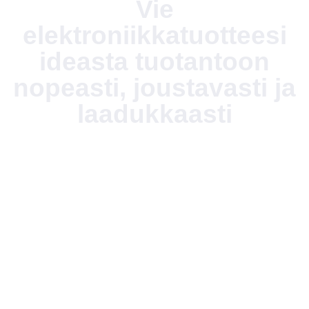
Vie
elektroniikkatuotteesi
ideasta tuotantoon
nopeasti, joustavasti ja
laadukkaasti
Yhdistämme elektroniikan suunnittelun, valmistuksen,
testauksen ja kokoonpanon sujuvaksi kokonaisuudeksi.
Asiakaslähtöinen toimintamallimme tekee yhteistyöstä
mutkatonta ja auttaa viemään tuotteet markkinoille
tehokkaasti ja hallitusti.
Yli 35 vuoden kokemuksella rakennamme ratkaisuja,
joissa yhdistyvät toimitusvarmuus, joustava tuotanto ja
käytännönläheinen yhteistyö.
Nopeampi siirtymä prototyypistä sarjatuotantoon