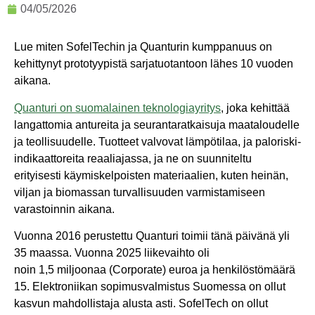
04/05/2026
Lue miten SofelTechin ja Quanturin kumppanuus on
kehittynyt prototyypistä sarjatuotantoon lähes 10 vuoden
aikana.
Quanturi on suomalainen teknologiayritys
,
joka kehittää
langattomia antureita ja seurantaratkaisuja maataloudelle
ja teollisuudelle. Tuotteet valvovat lämpötilaa, ja paloriski-
indikaattoreita reaaliajassa, ja ne on suunniteltu
erityisesti käymiskelpoisten materiaalien, kuten heinän,
viljan ja biomassan turvallisuuden varmistamiseen
varastoinnin aikana.
Vuonna 2016 perustettu Quanturi toimii tänä päivänä yli
35 maassa. Vuonna 2025 liikevaihto oli
noin 1,5 miljoonaa (Corporate) euroa ja henkilöstömäärä
15. Elektroniikan sopimusvalmistus Suomessa on ollut
kasvun mahdollistaja alusta asti. SofelTech on ollut