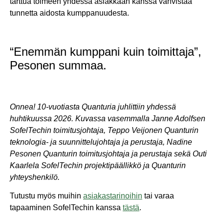
tarttua toimeen yhdessä asiakkaan kanssa vahvistaa
tunnetta aidosta kumppanuudesta.
“Enemmän kumppani kuin toimittaja”,
Pesonen summaa.
Onnea! 10-vuotiasta Quanturia juhlittiin yhdessä
huhtikuussa 2026. Kuvassa vasemmalla Janne Adolfsen
SofelTechin toimitusjohtaja, Teppo Veijonen Quanturin
teknologia- ja suunnittelujohtaja ja perustaja, Nadine
Pesonen Quanturin toimitusjohtaja ja perustaja sekä Outi
Kaarlela SofelTechin projektipäällikkö ja Quanturin
yhteyshenkilö.
Tutustu myös muihin
asiakastarinoihin
tai varaa
tapaaminen SofelTechin kanssa
tästä
.