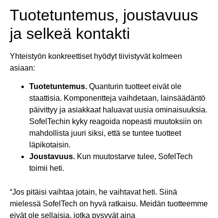
Tuotetuntemus, joustavuus
ja selkeä kontakti
Yhteistyön konkreettiset hyödyt tiivistyvät kolmeen
asiaan:
Tuotetuntemus.
Quanturin tuotteet eivät ole
staattisia. Komponentteja vaihdetaan, lainsäädäntö
päivittyy ja asiakkaat haluavat uusia ominaisuuksia.
SofelTechin kyky reagoida nopeasti muutoksiin on
mahdollista juuri siksi, että se tuntee tuotteet
läpikotaisin.
Joustavuus.
Kun muutostarve tulee, SofelTech
toimii heti.
“Jos pitäisi vaihtaa jotain, he vaihtavat heti. Siinä
mielessä
SofelTech
on hyvä ratkaisu. Meidän tuotteemme
eivät ole sellaisia, jotka pysyvät aina