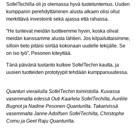
SofelTechilla oli jo olemassa hyvä tuotetuntemus. Uuden
kumppanin perehdyttäminen alusta alkaen olisi ollut
merkittävä investointi sekä ajassa että rahassa.
“He tuntevat meidän tuotteemme hyvin, koska olivat
meidän kanssamme alusta lähtien. Jos kilpailuttaisimme,
silloin tieto pitäisi siirtää kokonaan uudelle tekijälle. Se
on iso työ”, Pesonen kiteyttää.
Tänä päivänä tuotanto kulkee SofelTechin kautta, ja
uusien tuotteiden prototyypit tehdään kumppanuudessa.
Quanturi vierailulla SofelTechin toimistolla. Kuvassa
vasemmalta edessä Outi Kaarlela SofelTechilta, Aurélie
Bugnot ja Nadine Pesonen Quanturilta. Takarivissä
vasemmalta Janne Adolfsen SofelTechilta, Christophe
Cornu ja Geet Raju Quanturilta.