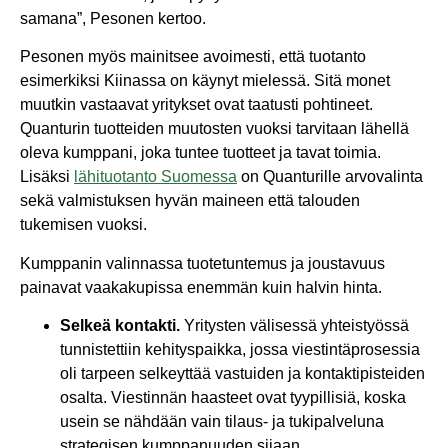
samana”
, Pesonen kertoo.
Pesonen myös mainitsee avoimesti, että tuotanto
esimerkiksi Kiinassa on käynyt mielessä. Sitä monet
muutkin vastaavat yritykset ovat taatusti pohtineet.
Quanturin tuotteiden muutosten vuoksi tarvitaan lähellä
oleva kumppani, joka tuntee tuotteet ja tavat toimia.
Lisäksi
lähituotanto Suomessa
on Quanturille arvovalinta
sekä valmistuksen hyvän maineen että talouden
tukemisen vuoksi.
Kumppanin valinnassa tuotetuntemus ja joustavuus
painavat vaakakupissa enemmän kuin halvin hinta.
Selkeä kontakti.
Yritysten välisessä yhteistyössä
tunnistettiin kehityspaikka, jossa viestintäprosessia
oli tarpeen selkeyttää vastuiden ja kontaktipisteiden
osalta. Viestinnän haasteet ovat tyypillisiä, koska
usein se nähdään vain tilaus- ja tukipalveluna
strategisen kumppanuuden sijaan.