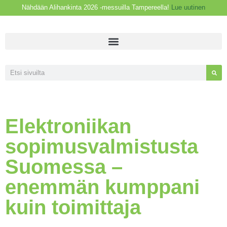
Nähdään Alihankinta 2026 -messuilla Tampereella!
Lue uutinen
Elektroniikan
sopimusvalmistusta
Suomessa –
enemmän kumppani
kuin toimittaja