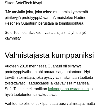
Sitten SofelTech löytyi.
”Me tarvittiin joku, joka tekee muutamia kymmeniä
piirilevyjä prototyyppiä varten”, muistelee Nadine
Pesonen Quanturin perustaja ja toimitusjohtaja.
SofelTech otti tilauksen vastaan, ja siitä yhteistyö
käynnistyi.
Valmistajasta kumppaniksi
Vuoteen 2018 mennessä Quanturi oli siirtynyt
prototyyppivaiheen ohi omaan sarjatuotantoon. Nyt
tarvittiin toimittaja, joka pystyy valmistamaan tuotteita
toistettavasti, laadukkaasti ja kasvavissa määrissä.
SofelTechin elektroniikan
kokoonpano-osaaminen
ja
hyvä tuotetuntemus vakuuttivat.
Vaihtoehto olisi ollut kilpailuttaa uusi valmistaja, mutta