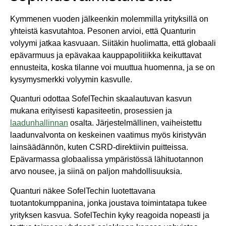
Kymmenen vuoden jälkeenkin molemmilla yrityksillä on
yhteistä kasvutahtoa. Pesonen arvioi, että Quanturin
volyymi jatkaa kasvuaan. Siitäkin huolimatta, että globaali
epävarmuus ja epävakaa kauppapolitiikka keikuttavat
ennusteita, koska tilanne voi muuttua huomenna, ja se on
kysymysmerkki volyymin kasvulle.
Quanturi odottaa SofelTechin skaalautuvan kasvun
mukana erityisesti kapasiteetin, prosessien ja
laadunhallinnan
osalta. Järjestelmällinen, vaiheistettu
laadunvalvonta on keskeinen vaatimus myös kiristyvän
lainsäädännön, kuten CSRD-direktiivin puitteissa.
Epävarmassa globaalissa ympäristössä lähituotannon
arvo nousee, ja siinä on paljon mahdollisuuksia.
Quanturi näkee SofelTechin luotettavana
tuotantokumppanina, jonka joustava toimintatapa tukee
yrityksen kasvua. SofelTechin kyky reagoida nopeasti ja