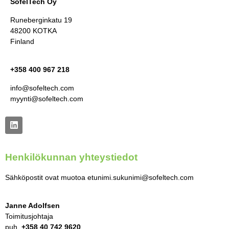
SofelTech Oy
Runeberginkatu 19
48200 KOTKA
Finland
+358 400 967 218
info@sofeltech.com
myynti@sofeltech.com
Henkilökunnan yhteystiedot
Sähköpostit ovat muotoa etunimi.sukunimi@sofeltech.com
Janne Adolfsen
Toimitusjohtaja
puh.
+358 40 742 9620