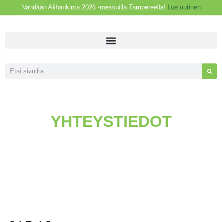
Nähdään Alihankinta 2026 -messuilla Tampereella!
Lue uutinen
YHTEYSTIEDOT