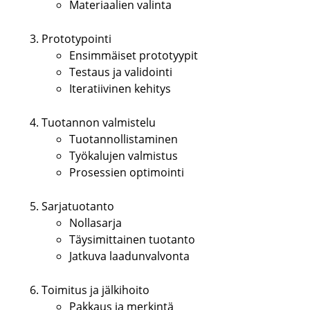
Materiaalien valinta
Prototypointi
Ensimmäiset prototyypit
Testaus ja validointi
Iteratiivinen kehitys
Tuotannon valmistelu
Tuotannollistaminen
Työkalujen valmistus
Prosessien optimointi
Sarjatuotanto
Nollasarja
Täysimittainen tuotanto
Jatkuva laadunvalvonta
Toimitus ja jälkihoito
Pakkaus ja merkintä