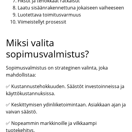
Fiksut ja tehokkaat ratkaisut
Laatu sisäänrakennettuna jokaiseen vaiheeseen
Luotettava toimitusvarmuus
Viimeistellyt prosessit
Miksi valita
sopimusvalmistus?
Sopimusvalmistus on strateginen valinta, joka
mahdollistaa:
✅ Kustannustehokkuuden. Säästöt investoinneissa ja
käyttökustannuksissa.
✅ Keskittymisen ydinliiketoimintaan. Asiakkaan ajan ja
vaivan säästö.
✅ Nopeammin markkinoille ja vilkkaampi
tuotekehitys.