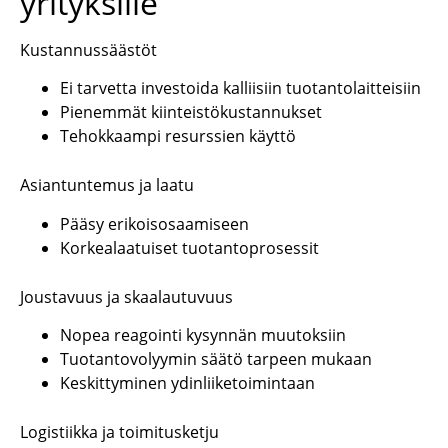
yrityksille
Kustannussäästöt
Ei tarvetta investoida kalliisiin tuotantolaitteisiin
Pienemmät kiinteistökustannukset
Tehokkaampi resurssien käyttö
Asiantuntemus ja laatu
Pääsy erikoisosaamiseen
Korkealaatuiset tuotantoprosessit
Joustavuus ja skaalautuvuus
Nopea reagointi kysynnän muutoksiin
Tuotantovolyymin säätö tarpeen mukaan
Keskittyminen ydinliiketoimintaan
Logistiikka ja toimitusketju