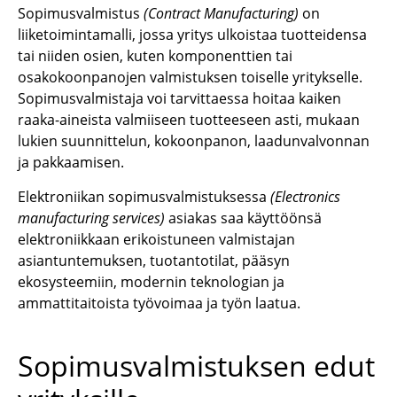
Sopimusvalmistus
(Contract Manufacturing)
on
liiketoimintamalli, jossa yritys ulkoistaa tuotteidensa
tai niiden osien, kuten
komponenttien
tai
osakokoonpanojen
valmistuksen toiselle yritykselle.
Sopimusvalmistaja voi tarvittaessa hoitaa kaiken
raaka-aineista valmiiseen tuotteeseen asti, mukaan
lukien suunnittelun, kokoonpanon, laadunvalvonnan
ja pakkaamisen.
Elektroniikan sopimusvalmistuksessa
(
Electronics
manufacturing
services
)
asiakas saa käyttöönsä
elektroniikkaan erikoistuneen valmistajan
asiantuntemuksen, tuotantotilat, pääsyn
ekosysteemiin, modernin teknologian ja
ammattitaitoista työvoimaa ja työn laatua.
Sopimusvalmistuksen edut