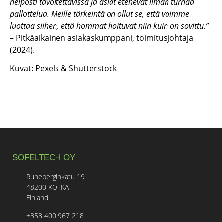
helposti tavoitettavissa ja asiat etenevät ilman turhaa
pallottelua. Meille tärkeintä on ollut se, että voimme
luottaa siihen, että hommat hoituvat niin kuin on sovittu.”
– Pitkäaikainen asiakaskumppani, toimitusjohtaja
(2024).
Kuvat: Pexels & Shutterstock
SOFELTECH OY
Runeberginkatu 19
48200 KOTKA
Finland
+358 400 967 218