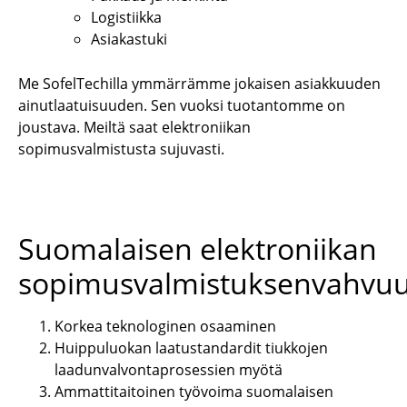
Logistiikka
Asiakastuki
Me
SofelTechill
a
ymmärrämme jokaisen asiakkuuden
ainutlaatuisuuden. Sen vuoksi tuotantomme on
joustava
.
Meiltä saat elektroniikan
sopimusvalmistusta sujuvasti.
Suomalaisen elektroniikan
sopimusvalmistuksenvahvu
Korkea teknologinen osaaminen
Huippuluokan laatustandardit tiukkojen
laadunvalvontaprosessien myötä
Ammattitaitoinen työvoima suomalaisen