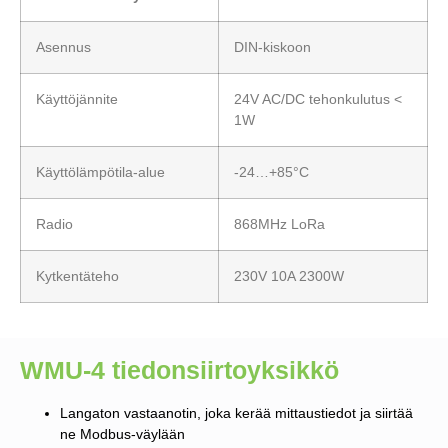
Asennus
DIN-kiskoon
Käyttöjännite
24V AC/DC tehonkulutus <
1W
Käyttölämpötila-alue
-24…+85°C
Radio
868MHz LoRa
Kytkentäteho
230V 10A 2300W
WMU-4 tiedonsiirtoyksikkö
Langaton vastaanotin, joka kerää mittaustiedot ja siirtää
ne Modbus-väylään