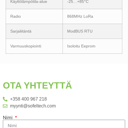
Käyttölämpötila-alue
-25…+85°C
Radio
868MHz LoRa
Sarjaliitäntä
ModBUS RTU
Varmuuskopiointi
Isoloitu Eeprom
OTA YHTEYTTÄ
+358 400 967 218
myynti@sofeltech.com
Nimi