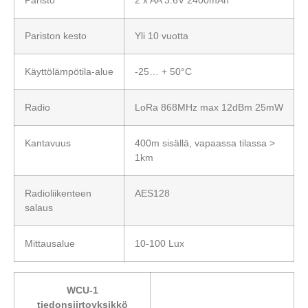
Paristo
2 x AA 3.6V 2400mAh
Pariston kesto
Yli 10 vuotta
Käyttölämpötila-alue
-25… + 50°C
Radio
LoRa 868MHz max 12dBm 25mW
Kantavuus
400m sisällä, vapaassa tilassa >
1km
Radioliikenteen
AES128
salaus
Mittausalue
10-100 Lux
WCU-1
tiedonsiirtoyksikkö