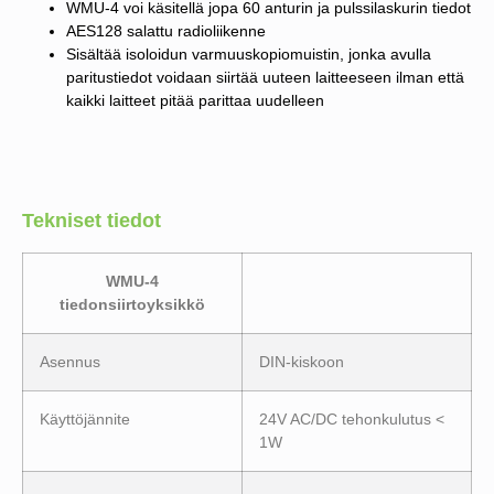
WMU-4 voi käsitellä jopa 60 anturin ja pulssilaskurin tiedot
AES128 salattu radioliikenne
Sisältää isoloidun varmuuskopiomuistin, jonka avulla
paritustiedot voidaan siirtää uuteen laitteeseen ilman että
kaikki laitteet pitää parittaa uudelleen
Tekniset tiedot
WMU-4
tiedonsiirtoyksikkö
Asennus
DIN-kiskoon
Käyttöjännite
24V AC/DC tehonkulutus <
1W