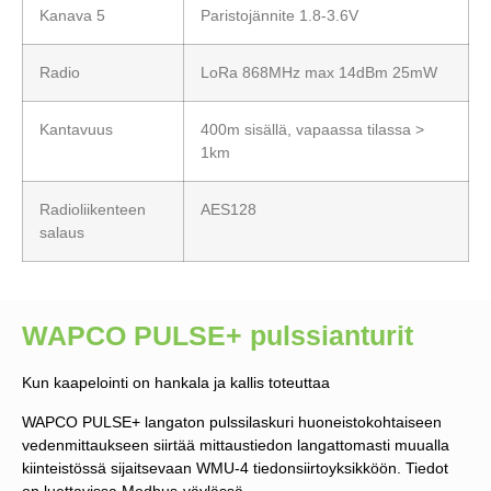
Kanava 5
Paristojännite 1.8-3.6V
Radio
LoRa 868MHz max 14dBm 25mW
Kantavuus
400m sisällä, vapaassa tilassa >
1km
Radioliikenteen
AES128
salaus
WAPCO PULSE+ pulssianturit
Kun kaapelointi on hankala ja kallis toteuttaa
WAPCO PULSE+ langaton pulssilaskuri huoneistokohtaiseen
vedenmittaukseen siirtää mittaustiedon langattomasti muualla
kiinteistössä sijaitsevaan WMU-4 tiedonsiirtoyksikköön. Tiedot
on luettavissa Modbus-väylässä.