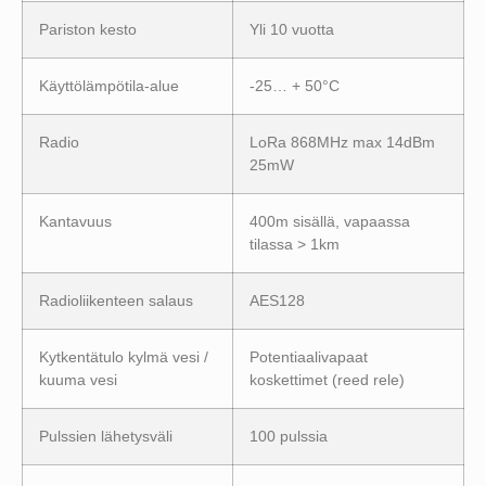
Pariston kesto
Yli 10 vuotta
Käyttölämpötila-alue
-25… + 50°C
Radio
LoRa 868MHz max 14dBm
25mW
Kantavuus
400m sisällä, vapaassa
tilassa > 1km
Radioliikenteen salaus
AES128
Kytkentätulo kylmä vesi /
Potentiaalivapaat
kuuma vesi
koskettimet (reed rele)
Pulssien lähetysväli
100 pulssia