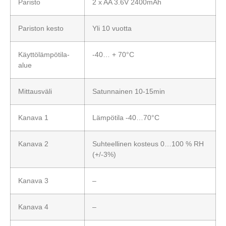
Paristo
2 x AA 3.6V 2400mAh
Pariston kesto
Yli 10 vuotta
Käyttölämpötila-
-40… + 70°C
alue
Mittausväli
Satunnainen 10-15min
Kanava 1
Lämpötila -40…70°C
Kanava 2
Suhteellinen kosteus 0…100 % RH
(+/-3%)
Kanava 3
–
Kanava 4
–