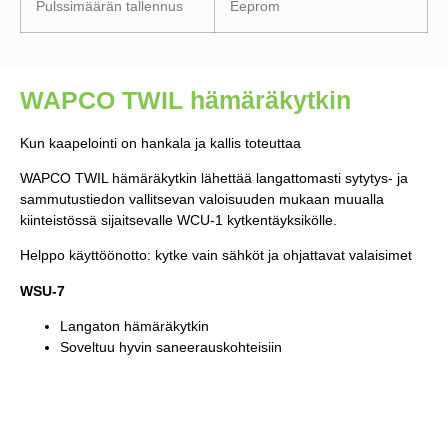
Pulssimäärän tallennus
Eeprom
WAPCO TWIL hämäräkytkin
Kun kaapelointi on hankala ja kallis toteuttaa
WAPCO TWIL hämäräkytkin lähettää langattomasti sytytys- ja
sammutustiedon vallitsevan valoisuuden mukaan muualla
kiinteistössä sijaitsevalle WCU-1 kytkentäyksikölle.
Helppo käyttöönotto: kytke vain sähköt ja ohjattavat valaisimet
WSU-7
Langaton hämäräkytkin
Soveltuu hyvin saneerauskohteisiin