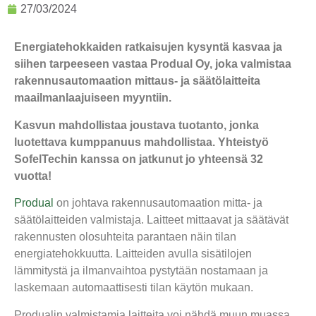
27/03/2024
Energiatehokkaiden ratkaisujen kysyntä kasvaa ja
siihen tarpeeseen vastaa Produal Oy, joka valmistaa
rakennusautomaation mittaus- ja säätölaitteita
maailmanlaajuiseen myyntiin.
Kasvun mahdollistaa joustava tuotanto, jonka
luotettava kumppanuus mahdollistaa. Yhteistyö
SofelTechin kanssa on jatkunut jo yhteensä 32
vuotta!
Produal
on johtava rakennusautomaation mitta- ja
säätölaitteiden valmistaja. Laitteet mittaavat ja säätävät
rakennusten olosuhteita parantaen näin tilan
energiatehokkuutta.
Laitteiden avulla sisätilojen
lämmitystä ja ilmanvaihtoa pystytään nostamaan ja
laskemaan automaattisesti tilan käytön mukaan.
Produalin valmistamia laitteita voi nähdä muun muassa