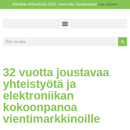
Nähdään Alihankinta 2026 -messuilla Tampereella!
Lue uutinen
32 vuotta joustavaa
yhteistyötä ja
elektroniikan
kokoonpanoa
vientimarkkinoille