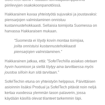
piirilevyjen osakokoonpanotöissä.
Hakkarainen kuvaa yhteistyötä sujuvaksi ja joustavaksi:
piensarjojen valmistaminen onnistuu
kustannustehokkaasti. Sellaisia toimijoita Suomessa on
harvassa Hakkaraisen mukaan.
“Suomesta ei löydy kovin montaa toimijaa,
joilta onnistuisi kustannustehokkaasti
piensarjojen valmistaminen.”
Hakkarainen jatkaa, että:
”SofelTechilla asiakas otetaan
hyvin huomioon ja sieltä löytyy aina tarvittaessa myös
joustoa silloin kun sitä tarvitaan.”
SofelTechin etuna on yhteistyön helppous.
Päivittäisen
asioinnin lisäksi
Produal
ja
SofelTech
pitävät noin neljä
kertaa vuodessa ylemmän tason palaverin, jossa
käydään käsillä olevat tilanteet tarkemmin läpi.