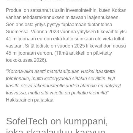
Produal on satsannut uusiin investointeihin, kuten Kotkan
vanhan tehdasrakennuksen mittavaan laajennukseen.
Sen ansiosta yritys pystyy tuplaamaan tuotantonsa
Suomessa. Vuonna 2023 vuonna yrityksen liikevaihto ylsi
41 miljoonaan euroon eikä katto suinkaan ole vielä tullut
vastaan. Siitä todiste on vuoden 2025 liikevaihdon nousu
45 miljoonaan euroon. (Tämä artikkeli on päivitetty
toukokuussa 2026).
”Korona-aika asetti materiaalipulan vuoksi haastetta
toiminnalle, mutta ketteryydellä siitäkin selvittiin. Nyt
käsillä oleva rakennusteollisuuden alamäki on näkynyt
kasvussa, mutta sitä vajetta on paikattu viennillä”
,
Hakkarainen paljastaa.
SofelTech on kumppani,
joka skaalautuu kasvun