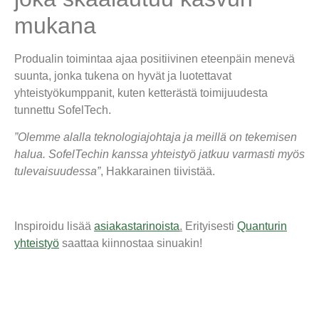
mukana
Produalin
toimintaa ajaa positiivinen eteenpäin menevä
suunta, jonka tukena on hyvät ja luotettavat
yhteistyökumppanit, kuten
ketterästä toimijuudesta
tunnettu
SofelTech
.
”Olemme alalla teknologiajohtaja ja meillä on tekemisen
halua. SofelTechin kanssa yhteistyö jatkuu varmasti myös
tulevaisuudessa”
, Hakkarainen tiivistää.
Inspiroidu lisää
asiakastarinoista
.
Erityisesti
Quanturin
yhteistyö
saattaa kiinnostaa sinuakin!