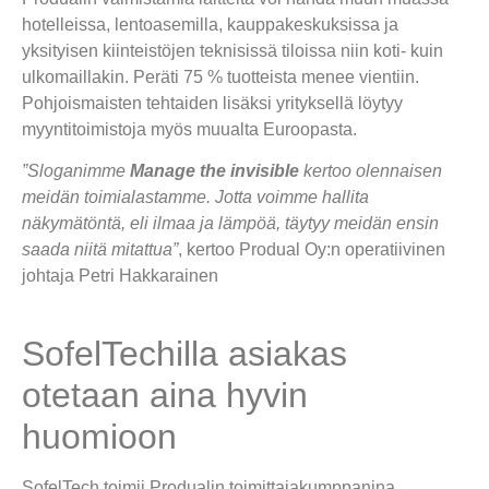
hotelleissa, lentoasemilla, kauppakeskuksissa ja
yksityisen kiinteistöjen teknisissä tiloissa niin koti- kuin
ulkomaillakin. Peräti 75 % tuotteista menee vientiin.
Pohjoismaisten tehtaiden lisäksi yrityksellä löytyy
myyntitoimistoja myös muualta Euroopasta.
”Sloganimme
Manage the invisible
kertoo olennaisen
meidän toimialastamme. Jotta voimme hallita
näkymätöntä, eli ilmaa ja lämpöä, täytyy meidän ensin
saada niitä mitattua”
, kertoo Produal Oy:n operatiivinen
johtaja Petri Hakkarainen
SofelTechilla asiakas
otetaan aina hyvin
huomioon
SofelTech toimii Produalin toimittajakumppanina