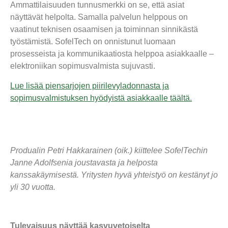
Ammattilaisuuden tunnusmerkki on se, että asiat
näyttävät helpolta. Samalla
palvelun
helppous on
vaatinut
teknisen osaamisen ja toiminnan sinnikästä
työstämistä.
SofelTech
on onnistunut luomaan
prosesseista ja kommunikaatiosta helppoa asiakkaalle
–
elektr
oniikan
sopimusvalmista sujuvasti.
Lue lisää piensarjojen piirilevyladonnasta ja
sopimusvalmistuksen hyödyistä asiakkaalle täältä.
Produalin Petri Hakkarainen (oik.) kiittelee SofelTechin
Janne Adolfsenia joustavasta ja helposta
kanssakäymisestä. Yritysten hyvä yhteistyö on kestänyt jo
yli 30 vuotta.
Tulevaisuus näyttää kasvuvetoiselta